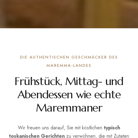
Italiano
PRÜFEN & BUCHEN
English
Deutsch
+39 339 7155611
Français
info@ilcerrosughero.com
DIE AUTHENTISCHEN GESCHMÄCKER DES
MAREMMA-LANDES
Frühstück, Mittag- und
Abendessen wie echte
Maremmaner
Wir freuen uns darauf, Sie mit köstlichen
typisch
toskanischen Gerichten
zu verwöhnen, die mit Zutaten